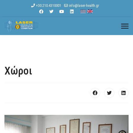
+30.210.4310001
info@laser-health.gr
Χώροι